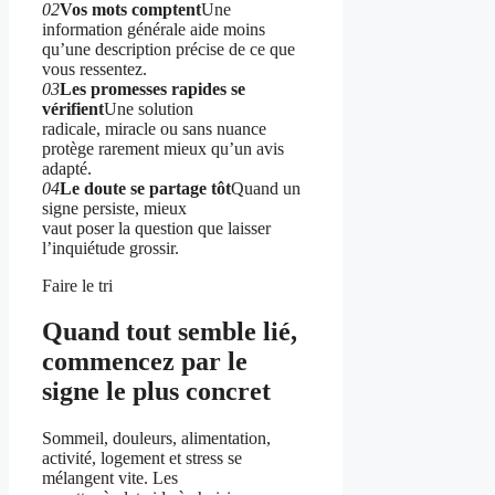
02
Vos mots comptent
Une
information générale aide moins
qu’une description précise de ce que
vous ressentez.
03
Les promesses rapides se
vérifient
Une solution
radicale, miracle ou sans nuance
protège rarement mieux qu’un avis
adapté.
04
Le doute se partage tôt
Quand un
signe persiste, mieux
vaut poser la question que laisser
l’inquiétude grossir.
Faire le tri
Quand tout semble lié,
commencez par le
signe le plus concret
Sommeil, douleurs, alimentation,
activité, logement et stress se
mélangent vite. Les