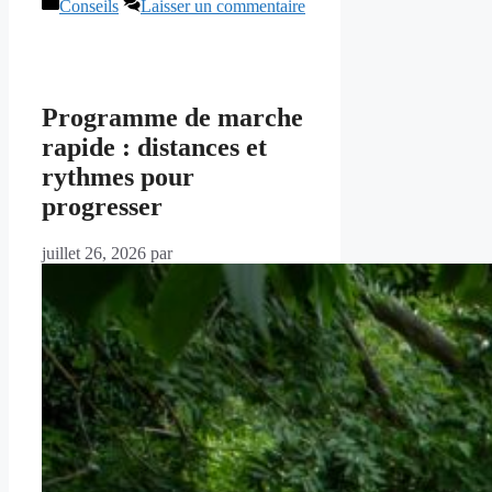
Catégories
Conseils
Laisser un commentaire
Programme de marche
rapide : distances et
rythmes pour
progresser
juillet 26, 2026
par